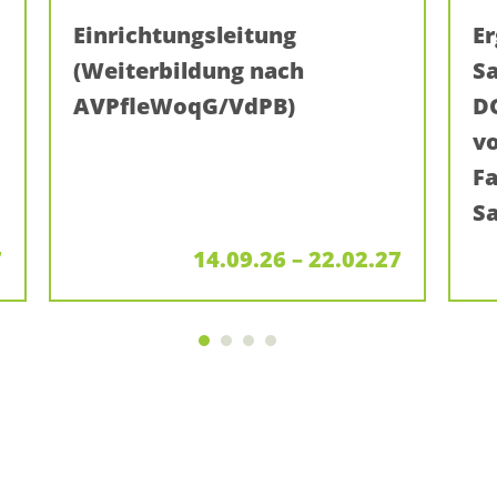
Einrichtungsleitung
E
(Weiterbildung nach
S
AVPfleWoqG/VdPB)
D
vo
Fa
S
7
14.09.26 – 22.02.27