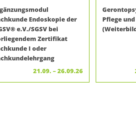
rgänzungsmodul
Gerontops
achkunde Endoskopie der
Pflege und
GSV® e.V./SGSV bei
(Weiterbil
rliegendem Zertifikat
chkunde I oder
achkundelehrgang
21.09. – 26.09.26