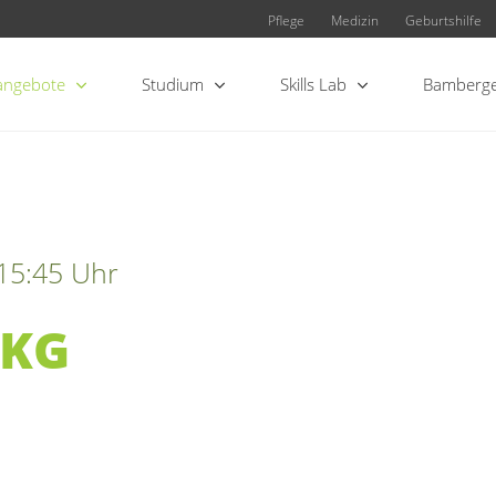
Pflege
Medizin
Geburtshilfe
angebote
Studium
Skills Lab
Bamberge
 15:45 Uhr
DKG