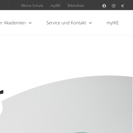
Meine Schule
myIKE
Bibliothek
r Akademien
Service und Kontakt
myIKE
r