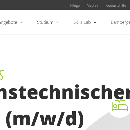
Pflege
Medizin
Geburtshilfe
angebote
Studium
Skills Lab
Bamberge
s
ns­technische
t (m/w/d)