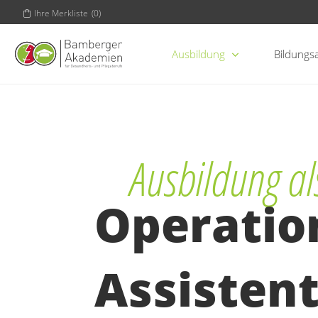
Ihre Merkliste
(
0
)
Ausbildung
Bildungs
Ausbildung al
Operatio
Assisten