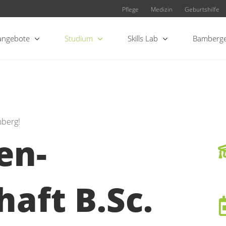
Pflege
Medizin
Geburtshilfe
angebote
Studium
Skills Lab
Bamberge
mberg!
en-
aft B.Sc.